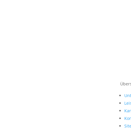
Übers
Un
Lei
Kar
Kon
Si